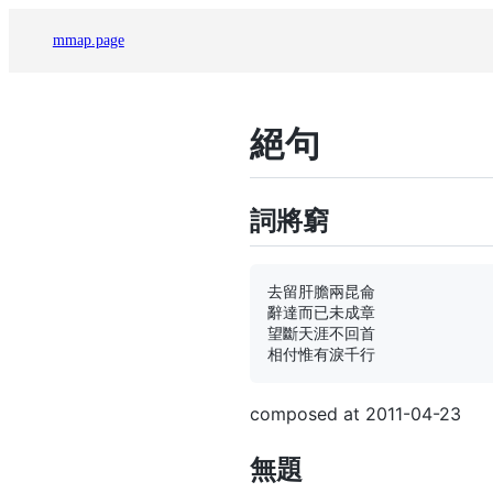
mmap.page
絕句
詞將窮
去留肝膽兩昆侖

辭達而已未成章

望斷天涯不回首

composed at 2011-04-23
無題