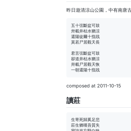
昨日遊清涼山公園，中有南唐
五十弦斷盆可鼓

卅載井枯水猶涼

還陽徒爾十指戕

莫若尸居觀天長

君言弦斷盆可鼓

卻道井枯水猶涼

卅載尸居觀天恢

composed at 2011-10-15
讀莊
生寄死歸奚足悲

莊生猶嘆吾質失

寢說豈忘堅白昧
